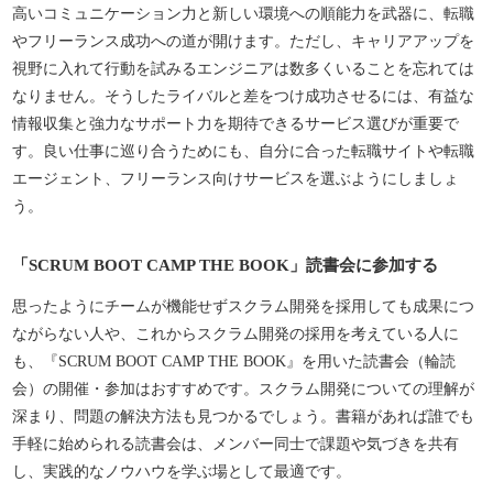
高いコミュニケーション力と新しい環境への順能力を武器に、転職
やフリーランス成功への道が開けます。ただし、キャリアアップを
視野に入れて行動を試みるエンジニアは数多くいることを忘れては
なりません。そうしたライバルと差をつけ成功させるには、有益な
情報収集と強力なサポート力を期待できるサービス選びが重要で
す。良い仕事に巡り合うためにも、自分に合った転職サイトや転職
エージェント、フリーランス向けサービスを選ぶようにしましょ
う。
「SCRUM BOOT CAMP THE BOOK」読書会に参加する
思ったようにチームが機能せずスクラム開発を採用しても成果につ
ながらない人や、これからスクラム開発の採用を考えている人に
も、『SCRUM BOOT CAMP THE BOOK』を用いた読書会（輪読
会）の開催・参加はおすすめです。スクラム開発についての理解が
深まり、問題の解決方法も見つかるでしょう。書籍があれば誰でも
手軽に始められる読書会は、メンバー同士で課題や気づきを共有
し、実践的なノウハウを学ぶ場として最適です。